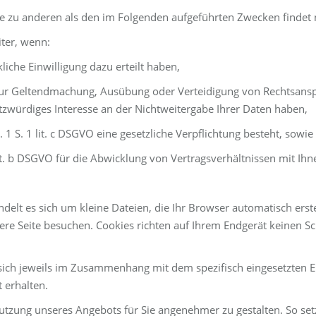
e zu anderen als den im Folgenden aufgeführten Zwecken findet ni
iter, wenn:
kliche Einwilligung dazu erteilt haben,
O zur Geltendmachung, Ausübung oder Verteidigung von Rechtsansp
zwürdiges Interesse an der Nichtweitergabe Ihrer Daten haben,
. 1 S. 1 lit. c DSGVO eine gesetzliche Verpflichtung besteht, sowie
lit. b DSGVO für die Abwicklung von Vertragsverhältnissen mit Ihne
ndelt es sich um kleine Dateien, die Ihr Browser automatisch erste
re Seite besuchen. Cookies richten auf Ihrem Endgerät keinen Sc
sich jeweils im Zusammenhang mit dem spezifisch eingesetzten En
 erhalten.
 Nutzung unseres Angebots für Sie angenehmer zu gestalten. So se